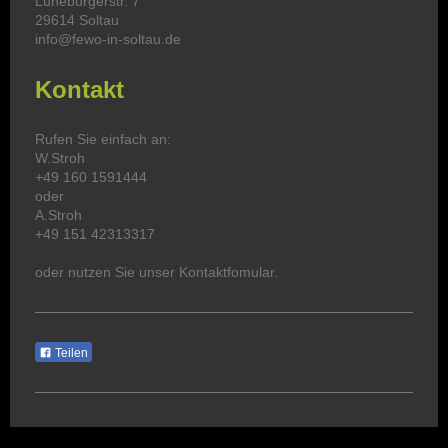
Lüneburgerstr. 7
29614 Soltau
info@fewo-in-soltau.de
Kontakt
Rufen Sie einfach an:
W.Stroh
+49 160 1591444
oder
A.Stroh
+49 151 42313317
oder nutzen Sie unser Kontaktfomular.
Teilen